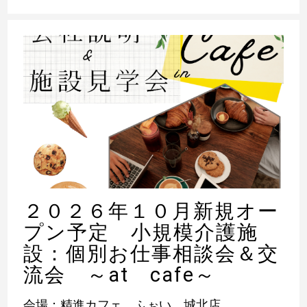
２０２６年１０月新規オー
プン予定 小規模介護施
設：個別お仕事相談会＆交
流会 ～at cafe～
会場：精進カフェ ふぉい 城北店